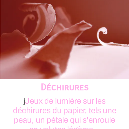
Déchirures
j
Jeux de lumière sur les
déchirures du papier, tels une
peau, un pétale qui s'enroule