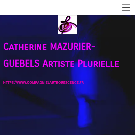
Catherine MAZURIER-
GUEBELS
Artiste Plurielle
https://www.compagnielartborescence.fr