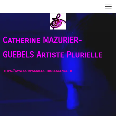
Catherine MAZURIER-
GUEBELS
Artiste Plurielle
https://www.compagnielartborescence.fr