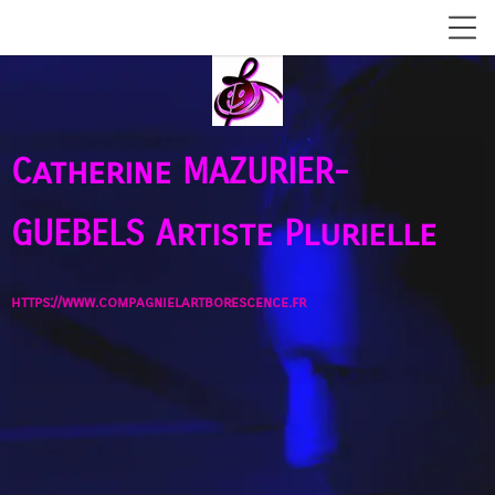
Catherine MAZURIER-
GUEBELS
Artiste Plurielle
https://www.compagnielartborescence.fr