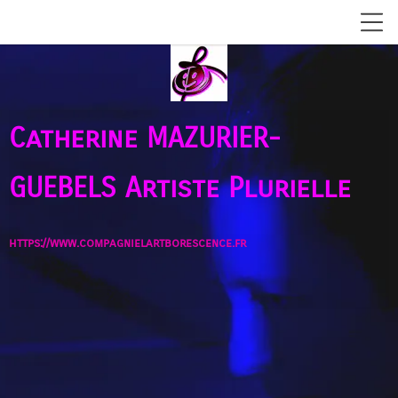
Catherine MAZURIER-
GUEBELS
Artiste Plurielle
https://www.compagnielartborescence.fr