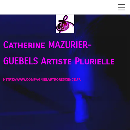
Catherine MAZURIER-
GUEBELS
Artiste Plurielle
https://www.compagnielartborescence.fr